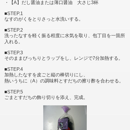
・【A】だし醤油または薄口醤油 大さじ3杯
■STEP.1
なすのがくをとりさっと水洗いする。
■STEP.2
洗ったなすを軽く振る程度に水気を取り、包丁目を一箇所
入れる。
■STEP.3
そのままぴっちりとラップをし、レンジで7分加熱する。
■STEP.4
加熱したなすを皮ごと縦の棒切りにし、
熱いうちに（A）の調味料とすだちの擦り酢を合わせる。
■STEP.5
ごまとすだちの飾り切りを添え、完成。